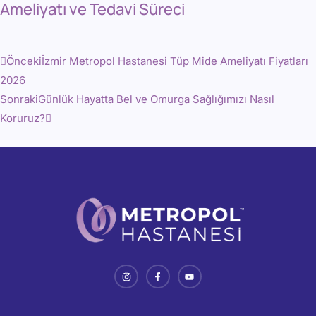
Ameliyatı ve Tedavi Süreci
Önceki
İzmir Metropol Hastanesi Tüp Mide Ameliyatı Fiyatları
2026
Sonraki
Günlük Hayatta Bel ve Omurga Sağlığımızı Nasıl
Koruruz?