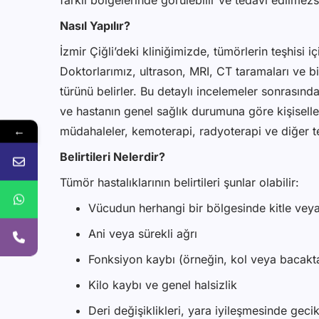
farklı bölgelerinde görülebilir ve tedavi edilmezs
Nasıl Yapılır?
İzmir Çiğli’deki kliniğimizde, tümörlerin teşhisi iç
Doktorlarımız, ultrason, MRI, CT taramaları ve bi
türünü belirler. Bu detaylı incelemeler sonrasın
ve hastanın genel sağlık durumuna göre kişiselleş
←
müdahaleler, kemoterapi, radyoterapi ve diğer t
Belirtileri Nelerdir?
Tümör hastalıklarının belirtileri şunlar olabilir:
Vücudun herhangi bir bölgesinde kitle veya 
Ani veya sürekli ağrı
Fonksiyon kaybı (örneğin, kol veya bacakt
Kilo kaybı ve genel halsizlik
Deri değişiklikleri, yara iyileşmesinde geci