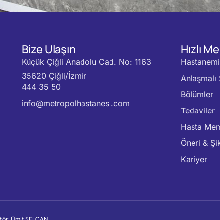
Bize Ulaşın
Hızlı M
Küçük Çiğli Anadolu Cad. No: 1163
Hastanemi
35620 Çiğli/İzmir
Anlaşmalı 
444 35 50
Bölümler
info@metropolhastanesi.com
Tedaviler
Hasta Mem
Öneri & Şi
Kariyer
itör: Ümit SELCAN