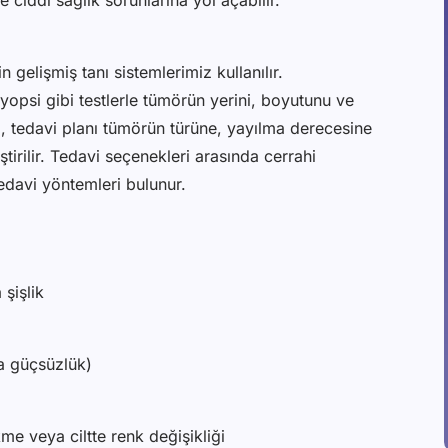
e ciddi sağlık sorunlarına yol açabilir.
in gelişmiş tanı sistemlerimiz kullanılır.
yopsi gibi testlerle tümörün yerini, boyutunu ve
da, tedavi planı tümörün türüne, yayılma derecesine
tirilir. Tedavi seçenekleri arasında cerrahi
edavi yöntemleri bulunur.
şişlik
a güçsüzlük)
kme veya ciltte renk değişikliği