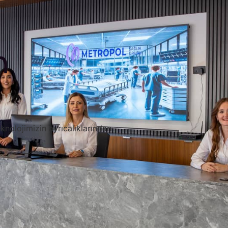
n
knolojimizin ayrıcalıklarından