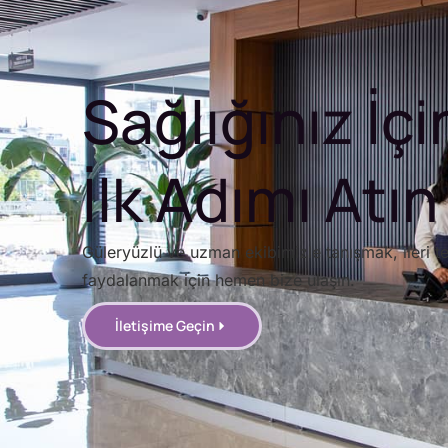
Sağlığınız İçi
İlk Adımı Atın
Güleryüzlü ve uzman ekibimizle tanışmak, ileri te
faydalanmak için hemen bize ulaşın.
İletişime Geçin