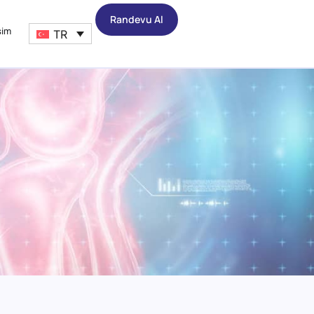
Randevu Al
şim
TR