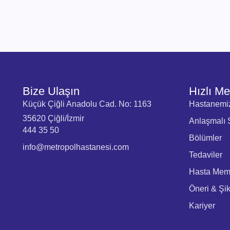
Bize Ulaşın
Hızlı M
Küçük Çiğli Anadolu Cad. No: 1163
Hastanemi
35620 Çiğli/İzmir
Anlaşmalı S
444 35 50
Bölümler
info@metropolhastanesi.com
Tedaviler
Hasta Memn
Öneri & Şi
Kariyer