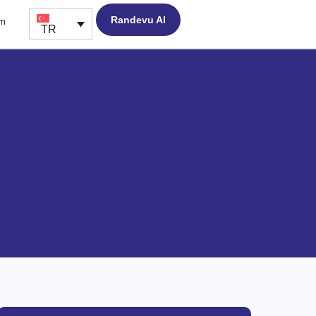
Randevu Al
im
TR