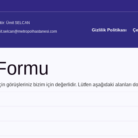
itör: Ümit SELCAN
Gizlilik Politikası
Çe
it.selcan@metropolhastanesi.com
 Formu
 görüşleriniz bizim için değerlidir. Lütfen aşağıdaki alanları do