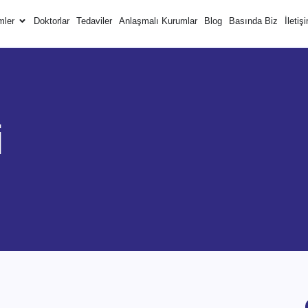
mler
Doktorlar
Tedaviler
Anlaşmalı Kurumlar
Blog
Basında Biz
İletiş
i