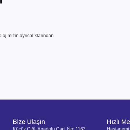
lojimizin ayrıcalıklarından
Bize Ulaşın
Hızlı M
Küçük Çiğli Anadolu Cad. No: 1163
Hastanemi