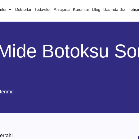
mler
Doktorlar
Tedaviler
Anlaşmalı Kurumlar
Blog
Basında Biz
İletiş
Mide Botoksu So
slenme
errahi