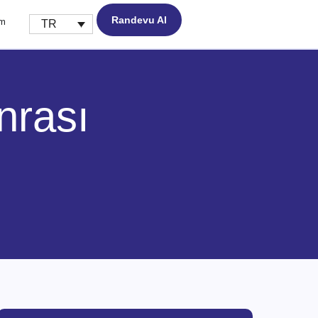
Randevu Al
im
TR
nrası