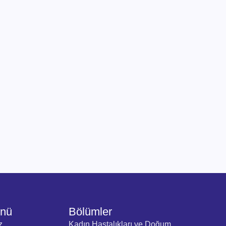
enü
Bölümler
z
Kadın Hastalıkları ve Doğum