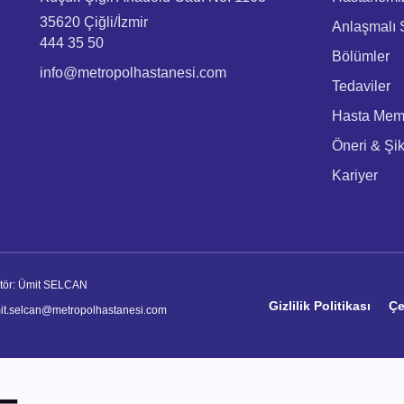
35620 Çiğli/İzmir
Anlaşmalı S
444 35 50
Bölümler
info@metropolhastanesi.com
Tedaviler
Hasta Memn
Öneri & Şi
Kariyer
itör: Ümit SELCAN
Gizlilik Politikası
Çe
it.selcan@metropolhastanesi.com