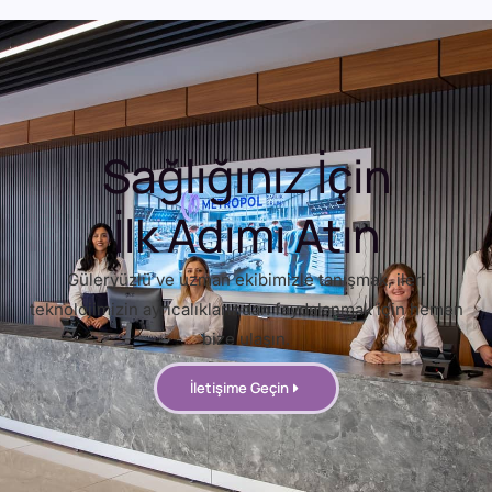
Sağlığınız İçin
İlk Adımı Atın
Güleryüzlü ve uzman ekibimizle tanışmak, ileri
teknolojimizin ayrıcalıklarından faydalanmak için hemen
bize ulaşın.
İletişime Geçin