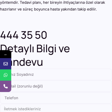
yöntemdir. Tedavi planı, her bireyin ihtiyaçlarına özel olarak
hazırlanır ve süreç boyunca hasta yakından takip edilir.
444 35 50
Detaylı Bilgi ve
←
Randevu