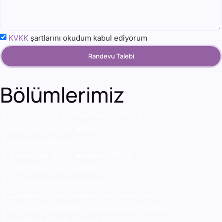
KVKK
şartlarını okudum kabul ediyorum
Randevu Talebi
Bölümlerimiz
Anesteziyoloji ve Reanimasyon Kliniği
Beyin ve Sinir Cerrahisi
Biyokimya Bölümü
Çocuk Sağlığı ve Hastalıkları Kliniği
Dermatoloji (Cildiye) Kliniği
El Cerrahisi ve Mikrocerrahi
Endokrinoloji ve Metabolizma Hastalıkları
Enfeksiyon Hastalıkları ve Klinik Mikrobiyoloji
Estetik ve Plastik Cerrahi