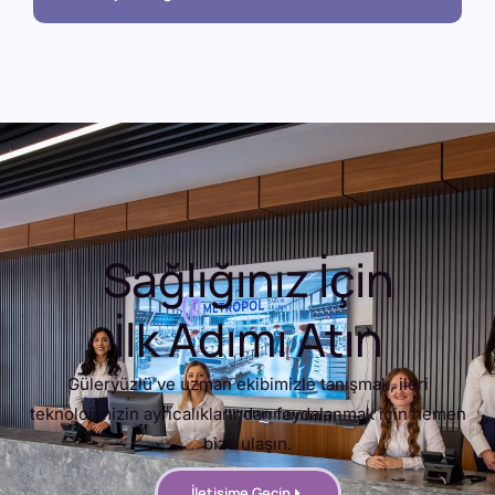
Sağlığınız İçin
İlk Adımı Atın
Güleryüzlü ve uzman ekibimizle tanışmak, ileri
teknolojimizin ayrıcalıklarından faydalanmak için hemen
bize ulaşın.
İletişime Geçin