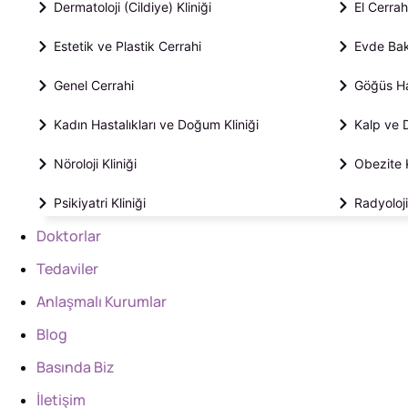
Dermatoloji (Cildiye) Kliniği
El Cerrah
Estetik ve Plastik Cerrahi
Evde Bak
Genel Cerrahi
Göğüs Has
Kadın Hastalıkları ve Doğum Kliniği
Kalp ve 
Nöroloji Kliniği
Obezite K
Psikiyatri Kliniği
Radyoloj
Doktorlar
Tedaviler
Anlaşmalı Kurumlar
Blog
Basında Biz
İletişim