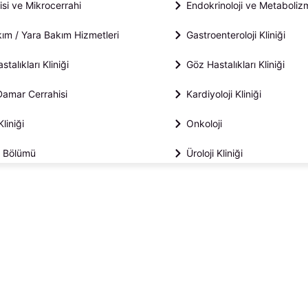
isi ve Mikrocerrahi
Endokrinoloji ve Metabolizm
ım / Yara Bakım Hizmetleri
Gastroenteroloji Kliniği
talıkları Kliniği
Göz Hastalıkları Kliniği
Damar Cerrahisi
Kardiyoloji Kliniği
liniği
Onkoloji
i Bölümü
Üroloji Kliniği