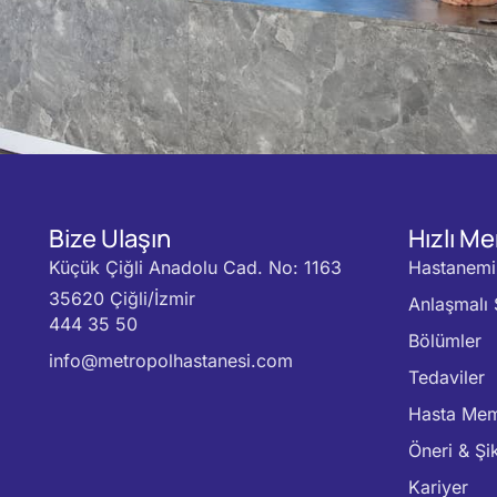
Bize Ulaşın
Hızlı M
Küçük Çiğli Anadolu Cad. No: 1163
Hastanemi
35620 Çiğli/İzmir
Anlaşmalı 
444 35 50
Bölümler
info@metropolhastanesi.com
Tedaviler
Hasta Mem
Öneri & Şi
Kariyer