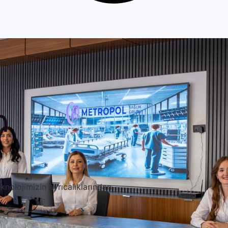
n
knolojimizin ayrıcalıklarından