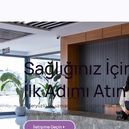
Sağlığınız İçi
İlk Adımı Atın
Güleryüzlü ve uzman ekibimizle tanışmak, ileri te
faydalanmak için hemen bize ulaşın.
İletişime Geçin