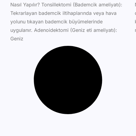
Nasıl Yapılır? Tonsillektomi (Bademcik ameliyatı):
Tekrarlayan bademcik iltihaplarında veya hava
yolunu tıkayan bademcik büyümelerinde
uygulanır. Adenoidektomi (Geniz eti ameliyatı):
Geniz