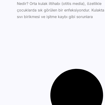
Nedir? Orta kulak iltihabı (otitis media), özellikle
çocuklarda sık görülen bir enfeksiyondur. Kulakta
sıvı birikmesi ve işitme kaybı gibi sorunlara